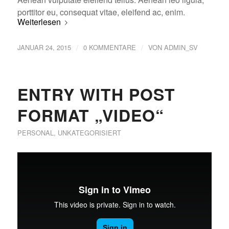
porttitor eu, consequat vitae, eleifend ac, enim.
Weiterlesen
/
/
JANUAR 24, 2015
0 KOMMENTARE
VON
ADMIN_SV
ENTRY WITH POST
FORMAT „VIDEO“
PERSONAL
,
UNKATEGORISIERT